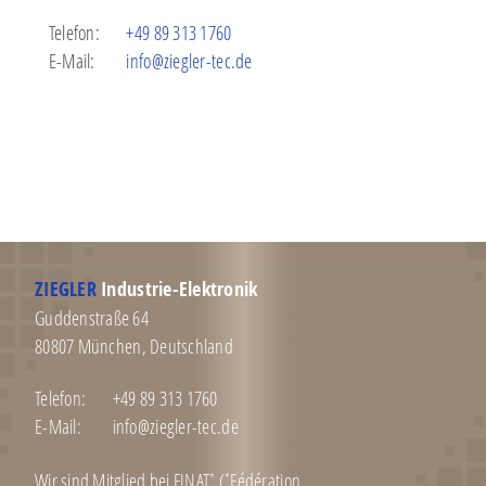
Telefon:
+49 89 313 1760
E-Mail:
info@ziegler-tec.de
ZIEGLER
Industrie-Elektronik
Guddenstraße 64
80807
München
,
Deutschland
Telefon:
+49 89 313 1760
E-Mail:
info@ziegler-tec.de
Wir sind Mitglied bei
FINAT
(
Fédération
*
*